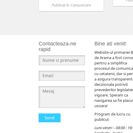
Publicat în
Comunicare
Contacteaza-ne
Bine ati venit!
rapid
Website-ul primariei B
de Arama a fost conc
pentru a simplifica
procesul de comunica
cu cetatenii, dar si pe
a asigura transparent
decizionala potrivit
prevederilor legislatiei
vigoare. Speram ca
navigarea sa fie placut
usoara!
Program de lucru cu
Send
publicul:
Luni-vineri – 08:00 : 16
Sambata - Inchis