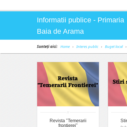
Informatii publice - Primaria
Baia de Arama
Sunteți aici:
Home
Interes public
Buget local
//
Revista "Temerarii
Sti
frontierei"
Publ