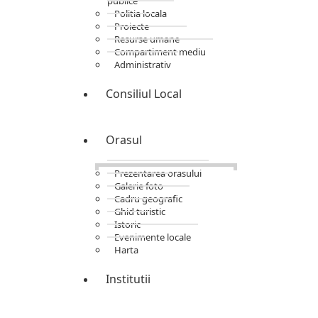
publice
Politia locala
Proiecte
Resurse umane
Compartiment mediu
Administrativ
Consiliul Local
Orasul
Prezentarea orasului
Galerie foto
Cadru geografic
Ghid turistic
Istoric
Evenimente locale
Harta
Institutii