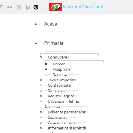
Monitorul Oficial Local
Acasa
Primaria
Conducere
Primar
Viceprimar
Secretar
Taxe si impozite
Contabilitate
Stare civila
Registru agricol
Urbanism - Tehnic
Investitii
Evidenta persoanelor
Secretariat
Casa de cultura
Informatica si achizitii