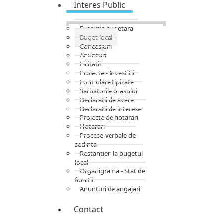
Interes Public
Executie bugetara
Buget local
Concesiuni
Anunturi
Licitatii
Proiecte - Investitii
Formulare tipizate
Sarbatorile orasului
Declaratii de avere
Declaratii de interese
Proiecte de hotarari
Hotarari
Procese-verbale de
sedinta
Restantieri la bugetul
local
Organigrama - Stat de
functii
Anunturi de angajari
Contact