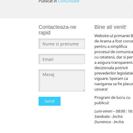
Publicat în
Comunicare
Contacteaza-ne
Bine ati venit!
rapid
Website-ul primariei B
de Arama a fost conc
pentru a simplifica
procesul de comunica
cu cetatenii, dar si pe
a asigura transparent
decizionala potrivit
prevederilor legislatiei
vigoare. Speram ca
navigarea sa fie placut
usoara!
Program de lucru cu
Send
publicul:
Luni-vineri – 08:00 : 16
Sambata - Inchis
Duminica - Inchis