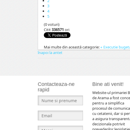
2
3
4
5
(0 voturi)
Citit
336571
ori
Mai multe din această categorie:
« Executie buget
înapoi la antet
Contacteaza-ne
Bine ati venit!
rapid
Website-ul primariei B
de Arama a fost conc
pentru a simplifica
procesul de comunica
cu cetatenii, dar si pe
a asigura transparent
decizionala potrivit
prevederilor legislatiei