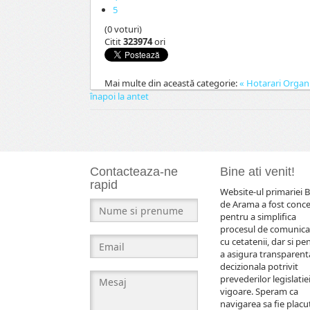
5
(0 voturi)
Citit
323974
ori
Mai multe din această categorie:
« Hotarari
Organi
înapoi la antet
Contacteaza-ne
Bine ati venit!
rapid
Website-ul primariei B
de Arama a fost conc
pentru a simplifica
procesul de comunica
cu cetatenii, dar si pe
a asigura transparent
decizionala potrivit
prevederilor legislatiei
vigoare. Speram ca
navigarea sa fie placut