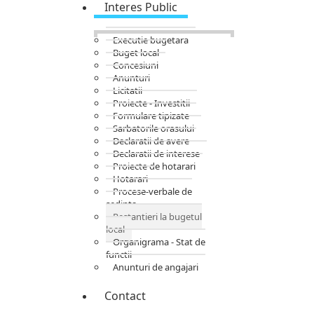
Interes Public
Executie bugetara
Buget local
Concesiuni
Anunturi
Licitatii
Proiecte - Investitii
Formulare tipizate
Sarbatorile orasului
Declaratii de avere
Declaratii de interese
Proiecte de hotarari
Hotarari
Procese-verbale de
sedinta
Restantieri la bugetul
local
Organigrama - Stat de
functii
Anunturi de angajari
Contact