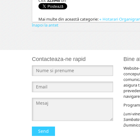
Citit
323948
ori
Mai multe din această categorie:
« Hotarari
Organigrama
înapoi la antet
Contacteaza-ne rapid
Bine at
Website-u
conceput
comunicar
asigura t
prevederi
navigarea
Program 
Luni-viner
Sambata 
Duminica 
Send