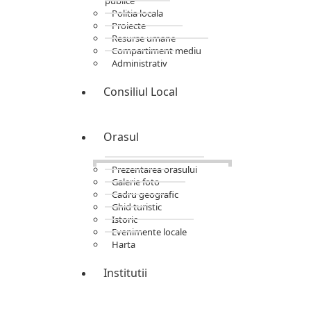
publice
Politia locala
Proiecte
Resurse umane
Compartiment mediu
Administrativ
Consiliul Local
Orasul
Prezentarea orasului
Galerie foto
Cadru geografic
Ghid turistic
Istoric
Evenimente locale
Harta
Institutii