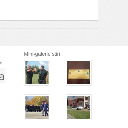
Mini-galerie stiri
a
ei
a