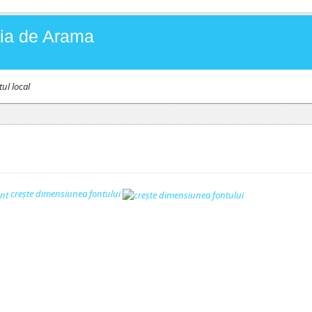
Baia de Arama
tul local
creşte dimensiunea fontului