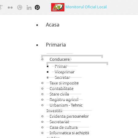
Monitorul Oficial Local
Acasa
Primaria
Conducere
Primar
Viceprimar
Secretar
Taxe si impozite
Contabilitate
Stare civila
Registru agricol
Urbanism - Tehnic
Investitii
Evidenta persoanelor
Secretariat
Casa de cultura
Informatica si achizitii