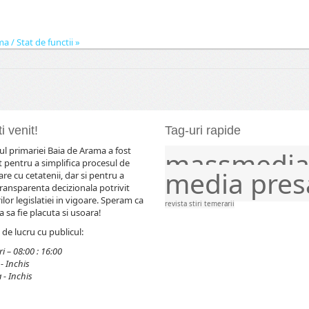
 / Stat de functii »
i venit!
Tag-uri rapide
l primariei Baia de Arama a fost
massmedi
comunicat
comunicate
evenimente
frontier
 pentru a simplifica procesul de
media
pres
e cu cetatenii, dar si pentru a
ransparenta decizionala potrivit
lor legislatiei in vigoare. Speram ca
revista
stiri
temerarii
 sa fie placuta si usoara!
de lucru cu publicul:
i – 08:00 : 16:00
- Inchis
- Inchis