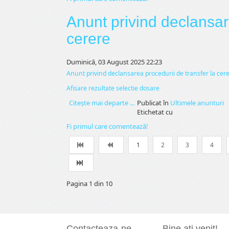
Anunt privind declansar
cerere
Duminică, 03 August 2025 22:23
Anunt privind declansarea procedurii de transfer la cer
Afisare rezultate selectie dosare
Citeşte mai departe ...
Publicat în
Ultimele anunturi
Etichetat cu
Fi primul care comentează!
1
2
3
4
Pagina 1 din 10
Contacteaza-ne
Bine ati venit!