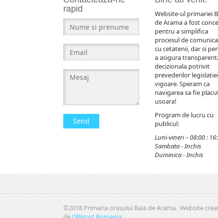
rapid
Website-ul primariei B
de Arama a fost conc
pentru a simplifica
procesul de comunica
cu cetatenii, dar si pe
a asigura transparent
decizionala potrivit
prevederilor legislatiei
vigoare. Speram ca
navigarea sa fie placut
usoara!
Program de lucru cu
Send
publicul:
Luni-vineri – 08:00 : 16
Sambata - Inchis
Duminica - Inchis
©2018 Primaria orasului Baia de Arama. Website crea
de
DBHost Romania
.