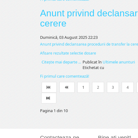
Anunt privind declansar
cerere
Duminică, 03 August 2025 22:23
Anunt privind declansarea procedurii de transfer la cer
Afisare rezultate selectie dosare
Citeşte mai departe ...
Publicat în
Ultimele anunturi
Etichetat cu
Fi primul care comentează!
1
2
3
4
Pagina 1 din 10
Contacteaza-ne
Bine ati venit!