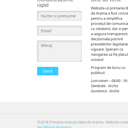
rapid
Website-ul primariei B
de Arama a fost conc
pentru a simplifica
procesul de comunica
cu cetatenii, dar si pe
a asigura transparent
decizionala potrivit
prevederilor legislatiei
vigoare. Speram ca
navigarea sa fie placut
usoara!
Program de lucru cu
Send
publicul:
Luni-vineri – 08:00 : 16
Sambata - Inchis
Duminica - Inchis
©2018 Primaria orasului Baia de Arama. Website crea
de
DBHost Romania
.