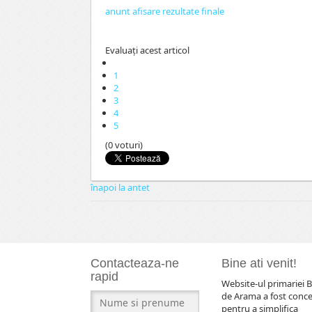
anunt afisare rezultate finale
Evaluaţi acest articol
1
2
3
4
5
(0 voturi)
înapoi la antet
Contacteaza-ne
Bine ati venit!
rapid
Website-ul primariei B
de Arama a fost conc
pentru a simplifica