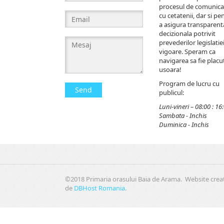
procesul de comunica
cu cetatenii, dar si pe
a asigura transparent
decizionala potrivit
prevederilor legislatiei
vigoare. Speram ca
navigarea sa fie placut
usoara!
Program de lucru cu
Send
publicul:
Luni-vineri – 08:00 : 16
Sambata - Inchis
Duminica - Inchis
©2018 Primaria orasului Baia de Arama. Website crea
de
DBHost Romania
.