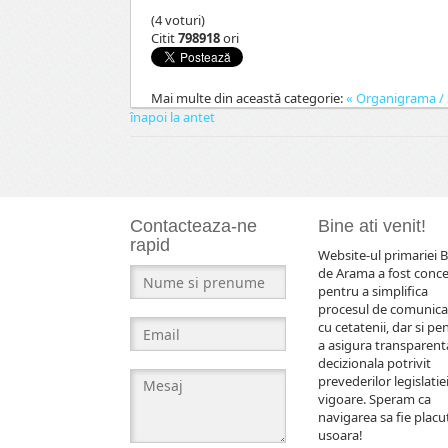
(4 voturi)
Citit
798918
ori
Mai multe din această categorie:
« Organigrama / S
înapoi la antet
Contacteaza-ne
Bine ati venit!
rapid
Website-ul primariei B
de Arama a fost conc
pentru a simplifica
procesul de comunica
cu cetatenii, dar si pe
a asigura transparent
decizionala potrivit
prevederilor legislatiei
vigoare. Speram ca
navigarea sa fie placut
usoara!