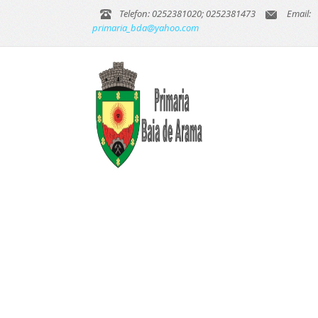
Telefon: 0252381020; 0252381473
Email:
primaria_bda@yahoo.com