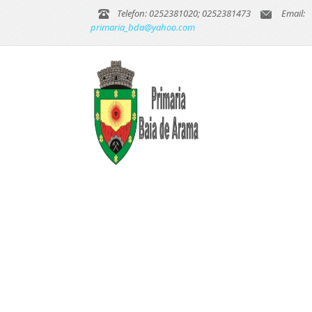
Telefon: 0252381020; 0252381473
Email:
primaria_bda@yahoo.com