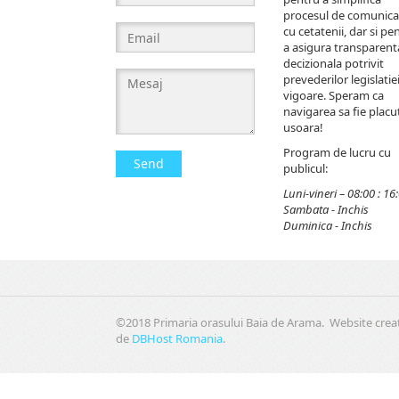
procesul de comunica
cu cetatenii, dar si pe
a asigura transparent
decizionala potrivit
prevederilor legislatiei
vigoare. Speram ca
navigarea sa fie placut
usoara!
Program de lucru cu
Send
publicul:
Luni-vineri – 08:00 : 16
Sambata - Inchis
Duminica - Inchis
©2018 Primaria orasului Baia de Arama. Website crea
de
DBHost Romania
.