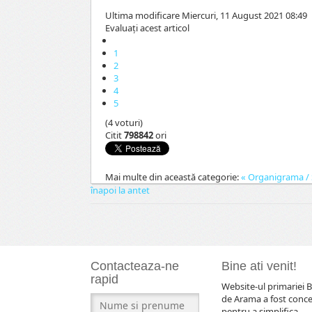
Ultima modificare Miercuri, 11 August 2021 08:49
Evaluaţi acest articol
1
2
3
4
5
(4 voturi)
Citit
798842
ori
Mai multe din această categorie:
« Organigrama / S
înapoi la antet
Contacteaza-ne
Bine ati venit!
rapid
Website-ul primariei B
de Arama a fost conc
pentru a simplifica