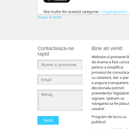
Mai multe din această categorie:
« Organigrama / S
înapoi la antet
Contacteaza-ne
Bine ati venit!
rapid
Website-ul primariei B
de Arama a fost conc
pentru a simplifica
procesul de comunica
cu cetatenii, dar si pe
a asigura transparent
decizionala potrivit
prevederilor legislatiei
vigoare. Speram ca
navigarea sa fie placut
usoara!
Program de lucru cu
Send
publicul: