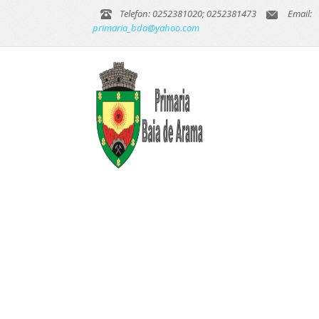
Telefon: 0252381020; 0252381473
Email:
primaria_bda@yahoo.com