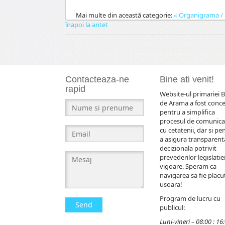
Mai multe din această categorie:
« Organigrama / S
înapoi la antet
Contacteaza-ne
Bine ati venit!
rapid
Website-ul primariei B
de Arama a fost conc
pentru a simplifica
procesul de comunica
cu cetatenii, dar si pe
a asigura transparent
decizionala potrivit
prevederilor legislatiei
vigoare. Speram ca
navigarea sa fie placut
usoara!
Program de lucru cu
Send
publicul:
Luni-vineri – 08:00 : 16