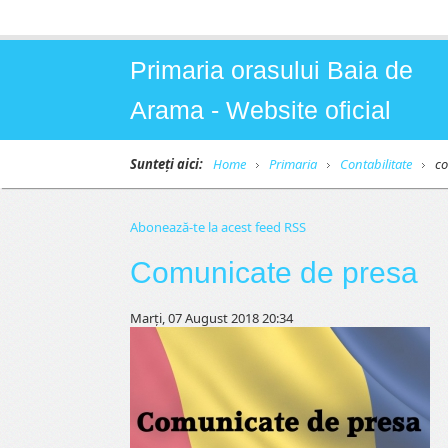
Primaria orasului Baia de
Arama - Website oficial
Sunteți aici:
Home
Primaria
Contabilitate
c
Abonează-te la acest feed RSS
Comunicate de presa
Marți, 07 August 2018 20:34