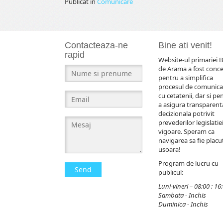
Publicat în
Comunicare
Contacteaza-ne
Bine ati venit!
rapid
Website-ul primariei B
de Arama a fost conc
pentru a simplifica
procesul de comunica
cu cetatenii, dar si pe
a asigura transparent
decizionala potrivit
prevederilor legislatiei
vigoare. Speram ca
navigarea sa fie placut
usoara!
Program de lucru cu
Send
publicul:
Luni-vineri – 08:00 : 16
Sambata - Inchis
Duminica - Inchis