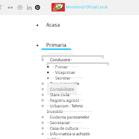
Monitorul Oficial Local
Acasa
Primaria
Conducere
Primar
Viceprimar
Secretar
Taxe si impozite
Contabilitate
Stare civila
Registru agricol
Urbanism - Tehnic
Investitii
Evidenta persoanelor
Secretariat
Casa de cultura
Informatica si achizitii