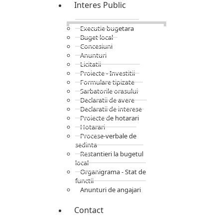
Interes Public
Executie bugetara
Buget local
Concesiuni
Anunturi
Licitatii
Proiecte - Investitii
Formulare tipizate
Sarbatorile orasului
Declaratii de avere
Declaratii de interese
Proiecte de hotarari
Hotarari
Procese-verbale de
sedinta
Restantieri la bugetul
local
Organigrama - Stat de
functii
Anunturi de angajari
Contact