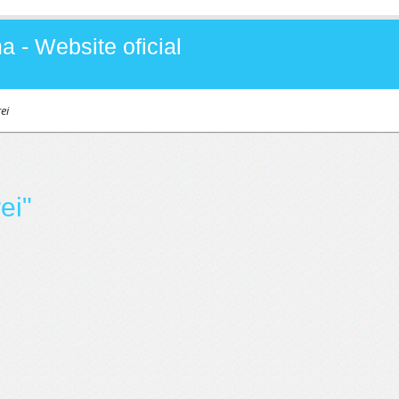
a - Website oficial
ei
ei"