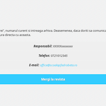
erei", numarul curent si intreaga arhiva. Deasemenea, daca doriti sa comunic
ura directa cu aceasta.
Responsabil:
XXXXXxxxxxxxx
Telefon:
0721012345
E-mail:
office@scoalapfadrobeta.ro
Mergi la revista