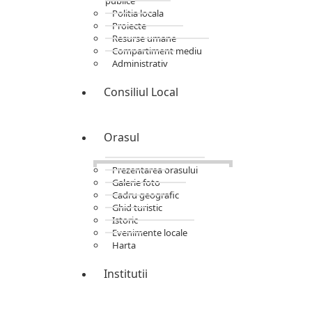
publice
Politia locala
Proiecte
Resurse umane
Compartiment mediu
Administrativ
Consiliul Local
Orasul
Prezentarea orasului
Galerie foto
Cadru geografic
Ghid turistic
Istoric
Evenimente locale
Harta
Institutii