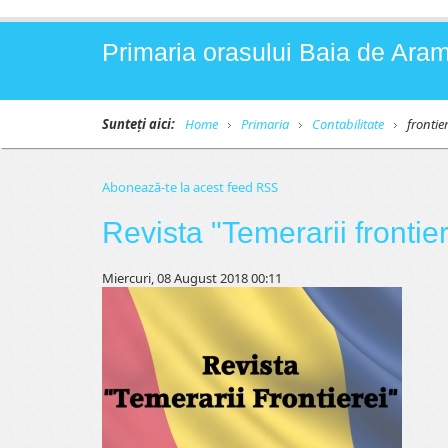
Primaria orasului Baia de Aram
Sunteți aici:
Home
Primaria
Contabilitate
frontier
Abonează-te la acest feed RSS
Revista "Temerarii frontier
Miercuri, 08 August 2018 00:11