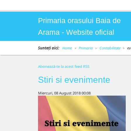
Primaria orasului Baia de
Arama - Website oficial
Sunteți aici:
Home
Primaria
Contabilitate
ev
Abonează-te la acest feed RSS
Stiri si evenimente
Miercuri, 08 August 2018 00:08