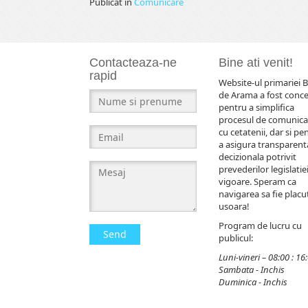
Publicat în
Comunicare
Contacteaza-ne
Bine ati venit!
rapid
Website-ul primariei B
de Arama a fost conc
pentru a simplifica
procesul de comunica
cu cetatenii, dar si pe
a asigura transparent
decizionala potrivit
prevederilor legislatiei
vigoare. Speram ca
navigarea sa fie placut
usoara!
Program de lucru cu
Send
publicul:
Luni-vineri – 08:00 : 16
Sambata - Inchis
Duminica - Inchis