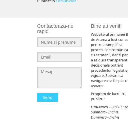
Publicat în
Comunicare
Contacteaza-ne
Bine ati venit!
rapid
Website-ul primariei B
de Arama a fost conc
pentru a simplifica
procesul de comunica
cu cetatenii, dar si pe
a asigura transparent
decizionala potrivit
prevederilor legislatiei
vigoare. Speram ca
navigarea sa fie placut
usoara!
Program de lucru cu
Send
publicul:
Luni-vineri – 08:00 : 16
Sambata - Inchis
Duminica - Inchis