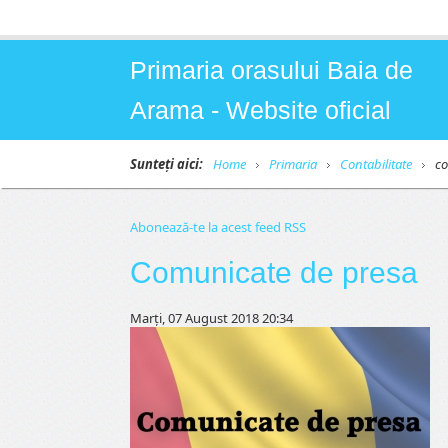
Primaria orasului Baia de
Arama - Website oficial
Sunteți aici:
Home
Primaria
Contabilitate
c
Abonează-te la acest feed RSS
Comunicate de presa
Marți, 07 August 2018 20:34