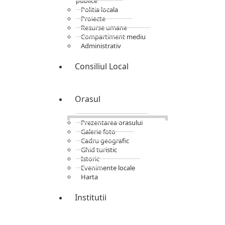
publice
Politia locala
Proiecte
Resurse umane
Compartiment mediu
Administrativ
Consiliul Local
Orasul
Prezentarea orasului
Galerie foto
Cadru geografic
Ghid turistic
Istoric
Evenimente locale
Harta
Institutii