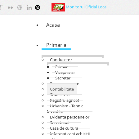
Monitorul Oficial Local
Acasa
Primaria
Conducere
Primar
Viceprimar
Secretar
Taxe si impozite
Contabilitate
Stare civila
Registru agricol
Urbanism - Tehnic
Investitii
Evidenta persoanelor
Secretariat
Casa de cultura
Informatica si achizitii