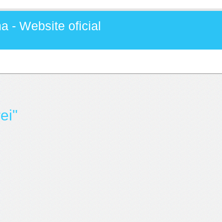
a - Website oficial
ei"