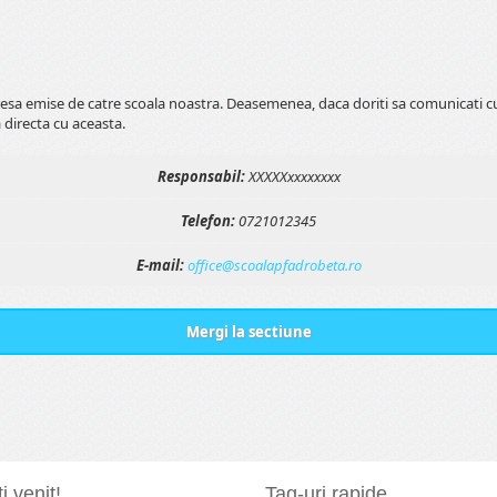
esa emise de catre scoala noastra. Deasemenea, daca doriti sa comunicati cu
 directa cu aceasta.
Responsabil:
XXXXXxxxxxxxx
Telefon:
0721012345
E-mail:
office@scoalapfadrobeta.ro
Mergi la sectiune
i venit!
Tag-uri rapide