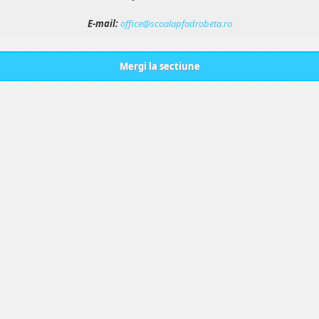
E-mail:
office@scoalapfadrobeta.ro
Mergi la sectiune