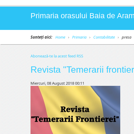
Primaria orasului Baia de Aram
Sunteți aici:
Home
Primaria
Contabilitate
presa
Abonează-te la acest feed RSS
Revista "Temerarii frontier
Miercuri, 08 August 2018 00:11