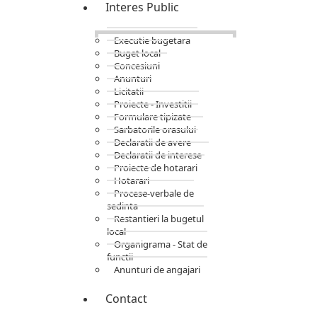
Interes Public
Executie bugetara
Buget local
Concesiuni
Anunturi
Licitatii
Proiecte - Investitii
Formulare tipizate
Sarbatorile orasului
Declaratii de avere
Declaratii de interese
Proiecte de hotarari
Hotarari
Procese-verbale de
sedinta
Restantieri la bugetul
local
Organigrama - Stat de
functii
Anunturi de angajari
Contact