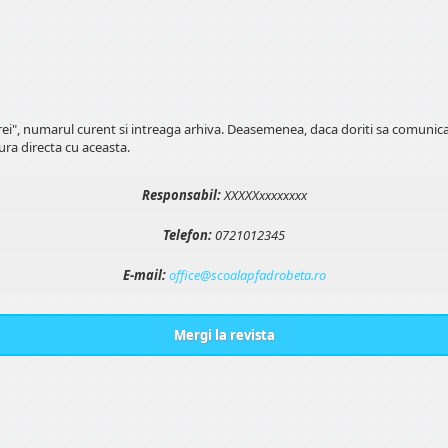
erei", numarul curent si intreaga arhiva. Deasemenea, daca doriti sa comunic
ura directa cu aceasta.
Responsabil:
XXXXXxxxxxxxx
Telefon:
0721012345
E-mail:
office@scoalapfadrobeta.ro
Mergi la revista